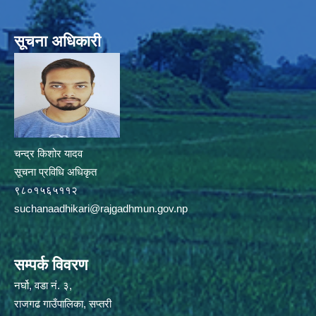
सूचना अधिकारी
चन्द्र किशोर यादव
सूचना प्रविधि अधिकृत
९८०१५६५११२
suchanaadhikari@rajgadhmun.gov.np
सम्पर्क विवरण
नर्घो, वडा नं. ३,
राजगढ गाउँपालिका, सप्तरी